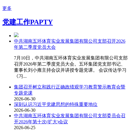
更多
党建工作
PAPTY
中共湖南五环体育实业发展集团有限公司支部召开2026
年第二季度党员大会
7月10日，中共湖南五环体育实业发展集团有限公司支部
召开2026年第二季度党员大会。五环集团党支部书记、
董事长刘小雍主持会议并讲授专题党课。 会议传达学习
《习...
集团召开树立和践行正确政绩观学习教育警示教育会暨
专题党课
2026-06-30
深刻认识习近平党建思想的特殊重要地位
2026-06-30
中共湖南五环体育实业发展集团有限公司支部委员会召
开2026年第十次(扩大)会议
2026-06-25